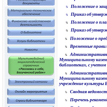
Положение о защ
¾
Приказ об утвер
¾
Положение о пла
¾
Приказ
об утвер
¾
Положение о пре
¾
Временные прави
¾
Административны
¾
Муниципальному казенн
библиотеках, с учетом
Административны
¾
Муниципальному казенн
учреждение культуры 
Сводная ведомост
¾
Перечень рекомен
¾