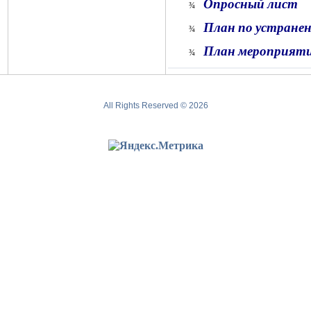
Опросный лист
¾
План по устранен
¾
План мероприяти
¾
All Rights Reserved © 2026