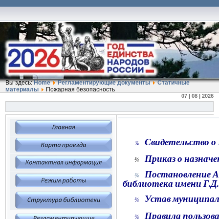
Вы здесь:
Home
Регламентирующие документы
Статичные
материалы
Пожарная безопасность
07 | 08 | 2026
Свидетельство о
¾
Приказ о назначе
¾
Постановление А
¾
библиотека имени Г.Д
Устав муниципал
¾
Правила пользов
¾