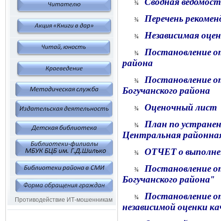
Сводная ведомост
¾
Перечень рекомен
¾
Независимая оце
¾
Постановление от
¾
района
Постановление от
¾
Богучанского района
Оценочный лист
¾
План по устранен
¾
Центральная районная
ОТЧЕТ о выполнен
¾
Постановление от
¾
Богучанского района"
Постановление от
¾
Противодействие ИТ-мошенникам
независимой оценки к